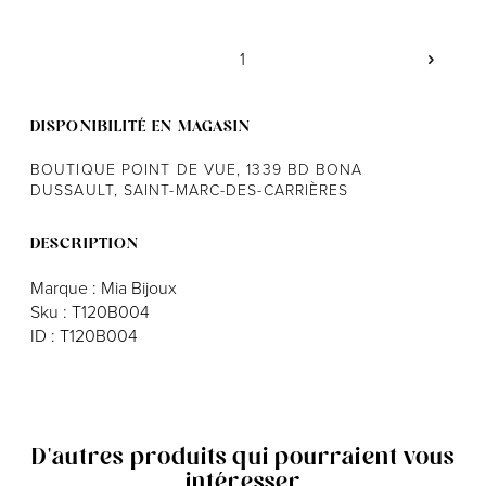
Notre histoire
L'équipe
DISPONIBILITÉ EN MAGASIN
Politiques de cookies
BOUTIQUE POINT DE VUE, 1339 BD BONA
Politique de confidentialité
DUSSAULT, SAINT-MARC-DES-CARRIÈRES
Politiques et conditions d'achats
DESCRIPTION
Marque : Mia Bijoux
Sku : T120B004
ID : T120B004
D'autres produits qui pourraient vous
intéresser