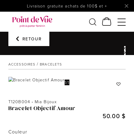
Livraison gratuite achats de 100$ et +
Femmes
RETOUR
Lingerie
Accessoires
Chaussures
ACCESSOIRES
BRACELETS
Soldes
Prêt à reporter
1
/
1
T120B004
-
Mia Bijoux
Bracelet Objectif Amour
50.00 $
Couleur