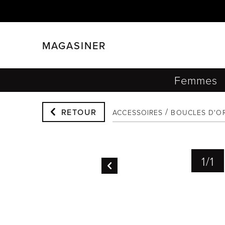
MAGASINER
FERMER
FILTRER
Femmes
RETOUR
ACCESSOIRES
BOUCLES D'OR
1
/
1