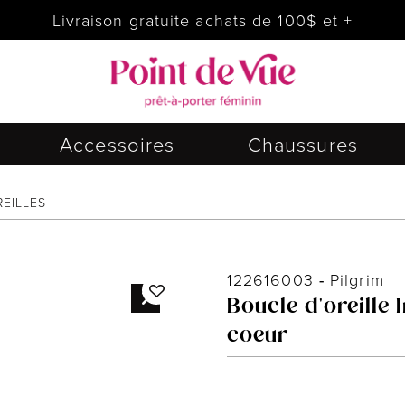
Livraison gratuite achats de 100$ et +
Accessoires
Chaussures
EILLES
122616003
-
Pilgrim
Boucle d'oreille 
coeur