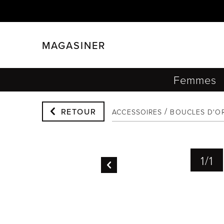
MAGASINER
FERMER
FILTRER
Femmes
RETOUR
ACCESSOIRES
BOUCLES D'OR
1
/
1