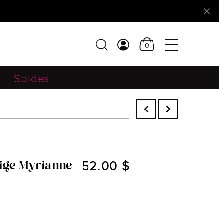
0
Soldes
52.00 $
tige Myrianne