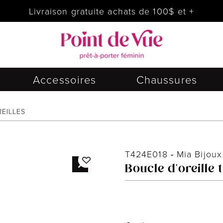
Livraison gratuite achats de 100$ et +
Accessoires
Chaussures
EILLES
T424E018
-
Mia Bijoux
Boucle d'oreille 